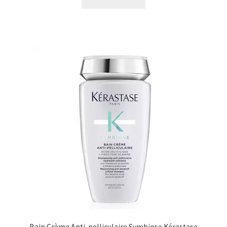
Bain Crème Anti-pelliculaire Symbiose Kérastase