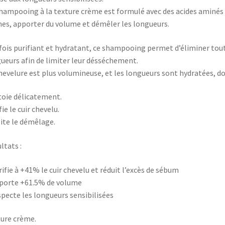
hampooing à la texture crème est formulé avec des acides aminés 
nes, apporter du volume et démêler les longueurs.
 fois purifiant et hydratant, ce shampooing permet d’éliminer tou
ueurs afin de limiter leur désséchement.
hevelure est plus volumineuse, et les longueurs sont hydratées, do
oie délicatement.
fie le cuir chevelu.
lite le démêlage.
ltats :
rifie à +41% le cuir chevelu et réduit l’excès de sébum
porte +61.5% de volume
specte les longueurs sensibilisées
ure crème.