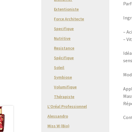
Parf
Extentioniste
Ingr
Force Architecte
Specifique
– Ac
Nutritive
– Vi
Resistance
Idéa
Spécifique
sens
Soleil
Mode
Symbiose
Volumifique
Appl
Mass
Thérapiste
Répé
L’Oréal Professionnel
Alessandro
Cont
Miss W (Bio)