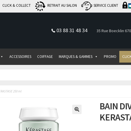
CLICK & COLLECT
RETRAIT AU SALON
SERVICE CLIENT
03 88 31 48 34
35 Rue Boecklin 67
ACCESSOIRES
COIFFAGE
MARQUES & GAMMES
PROMO
CLIC
ERASTASE 250 ml
BAIN DI
KERASTA