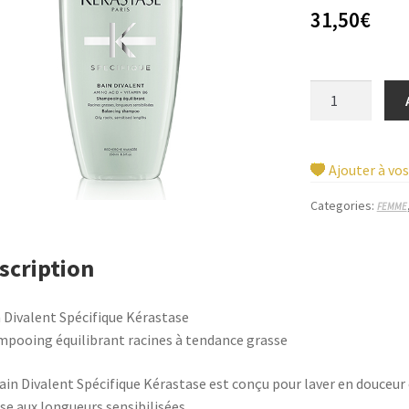
31,50
€
BAIN
DIVALENT
SPECIFIQUE
KERASTASE
Ajouter à vos
250
ml
Categories:
FEMME
quantity
scription
 Divalent Spécifique Kérastase
pooing équilibrant racines à tendance grasse
ain Divalent Spécifique Kérastase est conçu pour laver en douceur e
se aux longueurs sensibilisées.