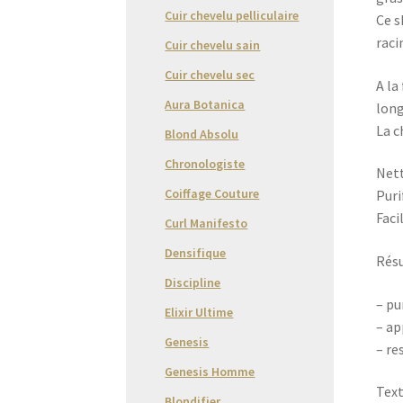
Cuir chevelu pelliculaire
Ce s
raci
Cuir chevelu sain
Cuir chevelu sec
A la
Aura Botanica
long
La c
Blond Absolu
Chronologiste
Nett
Coiffage Couture
Puri
Faci
Curl Manifesto
Densifique
Résu
Discipline
– pu
Elixir Ultime
– ap
Genesis
– re
Genesis Homme
Text
Blondifier