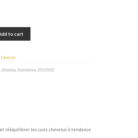
Add to cart
 favoris
,
,
,
Kérastase
Shampoings
SPECIFIQUE
t rééquilibrer les cuirs chevelus à tendance