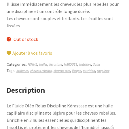
Il lisse immédiatement les cheveux les plus rebelles pour
une discipline et un contrôle longue durée.
Les cheveux sont souples et brillants. Les écailles sont
lissées.
Out of stock
Ajouter à vos favoris
Categories:
,
,
,
,
,
FEMME
Huiles
Kérastase
MARQUES
Nutritive
Soins
Tags:
,
,
,
,
,
brillance
cheveux rebelles
cheveux secs
lissage
nutrition
souplesse
Description
Le Fluide Oléo Relax Discipline Kérastase est une huile
capillaire disciplinante légère pour les cheveux rebelles.
Enrichie en 3 huiles essentielles qui disciplinent les
frisottis et protègent les cheveux de l’humidité jusqu’à