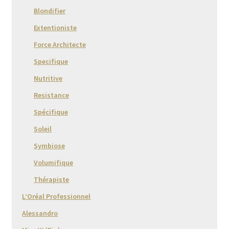
Blondifier
Extentioniste
Force Architecte
Specifique
Nutritive
Resistance
Spécifique
Soleil
Symbiose
Volumifique
Thérapiste
L’Oréal Professionnel
Alessandro