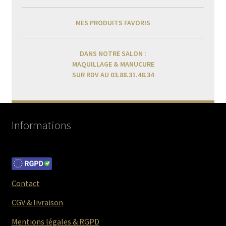
MES PRODUITS FAVORIS
DANS NOTRE SALON :
MAQUILLAGE & MANUCURE
SUR RDV AU 03.88.31.48.34
Informations
Contact
CGV & livraison
Mentions légales & RGPD